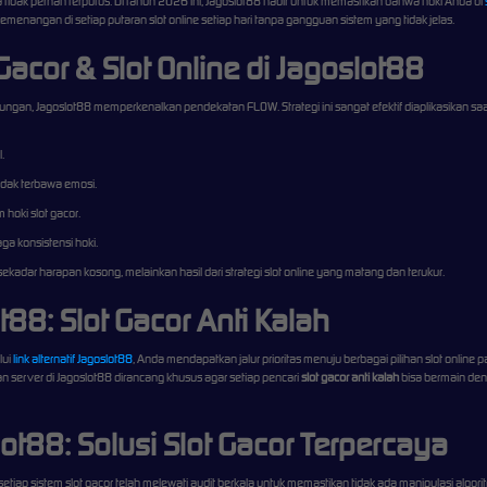
idak pernah terputus. Di tahun 2026 ini, Jagoslot88 hadir untuk memastikan bahwa hoki Anda di
emenangan di setiap putaran slot online setiap hari tanpa gangguan sistem yang tidak jelas.
acor & Slot Online di Jagoslot88
an, Jagoslot88 memperkenalkan pendekatan FLOW. Strategi ini sangat efektif diaplikasikan saat 
.
tidak terbawa emosi.
hoki slot gacor.
a konsistensi hoki.
ekadar harapan kosong, melainkan hasil dari strategi slot online yang matang dan terukur.
t88: Slot Gacor Anti Kalah
lui
link alternatif Jagoslot88
, Anda mendapatkan jalur prioritas menuju berbagai pilihan slot online 
 server di Jagoslot88 dirancang khusus agar setiap pencari
slot gacor anti kalah
bisa bermain den
lot88: Solusi Slot Gacor Terpercaya
88, setiap sistem slot gacor telah melewati audit berkala untuk memastikan tidak ada manipulasi