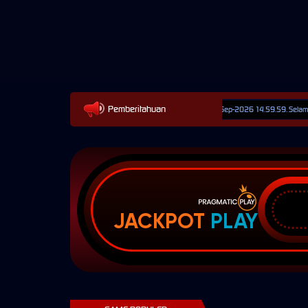
Pemberitahuan
PP Virtual Sports pada 30-Jun-2026 dari 14.59.59 sampai 30-Sep-2026 14.59.59. Selama waktu i
JACKPOT
PLAY