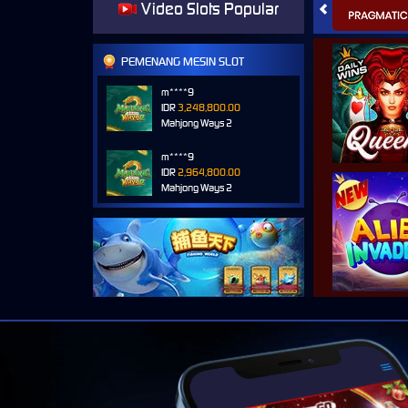
Video Slots Popular
PEMENANG MESIN SLOT
m****9
IDR
3,248,800.00
Mahjong Ways 2
m****9
IDR
2,964,800.00
Mahjong Ways 2
tim****3
IDR
1,255,200.00
Pinata Wins
qotru****a
IDR
1,254,500.00
Gates of Olympus 1000
qotru****a
IDR
1,002,200.00
Gates of Olympus 1000