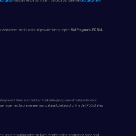
slot gacor
mengalir tanpa henti. Kami percaya pengalaman
slot gacor anti
Anda bermain slot online di provider besar seperti
Slot Pragmatic, PG Slot,
paling favorit. Kami memastikan tidak ada gangguan teknis bersifat non-
gan nyaman, terutama saat mengakses koleksi slot online dari PGSlot atau
 algoritma yang merugikan pemain. Kami menempatkan keamanan Anda saat