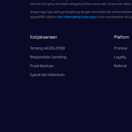
bermain slot gacor anti kalah sebagai prioritas nomor satu. Keamanan sald
Jangan ragu lagi, saatnya bergabung dengan komunitas slot online terbesa
Jagoslot88, platform
slot online paling terpercaya
untuk mendapatkan slot gaco
Kebijaksanaan
Platform
Tentang JAGOSLOT88
Promosi
Responsible Gambling
Loyalty
Pusat Bantuan
Referral
Syarat dan Ketentuan