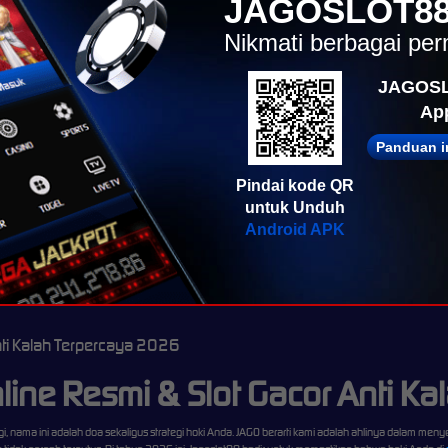
JAGOSLOT88
Nikmati berbagai pe
JAGOS
Ap
Panduan i
Pindai kode QR
untuk Unduh
Android APK
Anti Kalah Terpercaya 2026
Online Resmi & Slot Gacor Anti 
i, nama ini adalah doa sekaligus strategi hoki Anda. JAGO berarti kami adalah ahlinya dalam menye