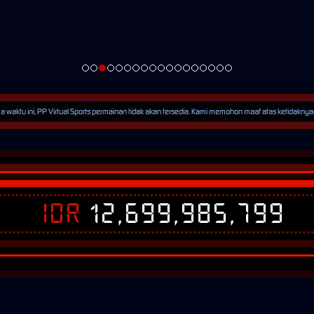
ni, PP Virtual Sports permainan tidak akan tersedia. Kami memohon maaf atas ketidaknyamanan 
IDR
12,699,985,799