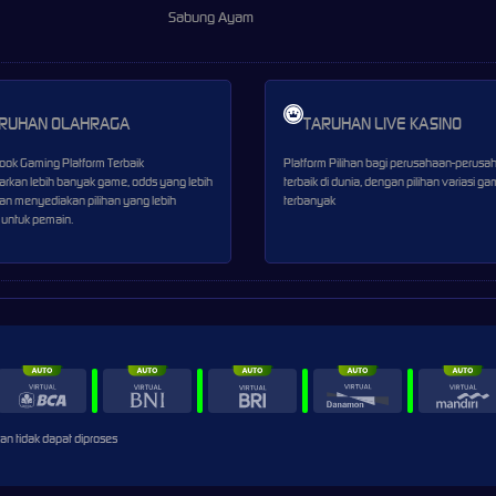
Sabung Ayam
RUHAN OLAHRAGA
TARUHAN LIVE KASINO
ook Gaming Platform Terbaik
Platform Pilihan bagi perusahaan-perusa
kan lebih banyak game, odds yang lebih
terbaik di dunia, dengan pilihan variasi g
 dan menyediakan pilihan yang lebih
terbanyak
untuk pemain.
an tidak dapat diproses