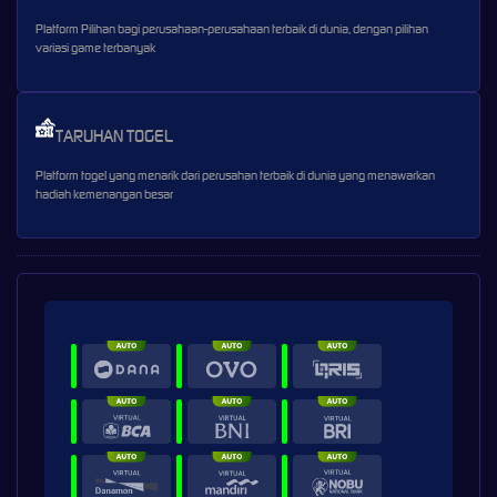
Platform Pilihan bagi perusahaan-perusahaan terbaik di dunia, dengan pilihan
variasi game terbanyak
TARUHAN TOGEL
Platform togel yang menarik dari perusahan terbaik di dunia yang menawarkan
hadiah kemenangan besar