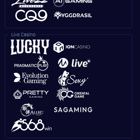
Live Casino