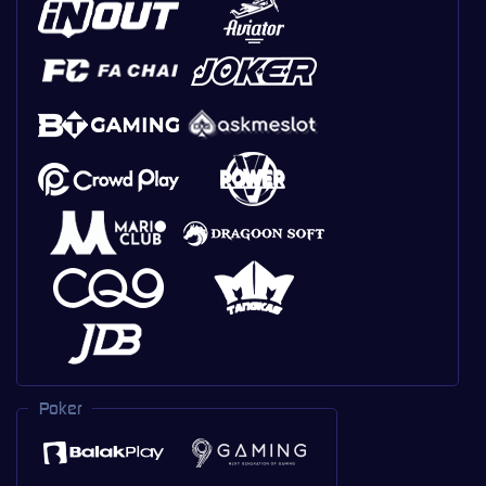
Poker