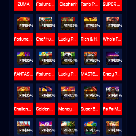
ZUMA
Fortune Bull
Elephant
Tomb Treasure
SUPER LUCKY
RTP
94%
RTP
85%
RTP
82%
RTP
85%
RTP
89%
Fortune Teller
Chef Husky
Lucky Poker 2
Rich & Happy
Who's The Boss
RTP
85%
RTP
86%
RTP
84%
RTP
93%
RTP
80%
FANTASY - SOUTHEAST ASIA
Fortune God
Lucky Panda
MASTER HAHA
Crazy 777
RTP
85%
RTP
90%
RTP
85%
RTP
90%
RTP
91%
Challenge・Golden Pig
Golden Zongzi
Money Meow
Super Boom
Fa Fa Monkey
RTP
94%
RTP
95%
RTP
85%
RTP
85%
RTP
84%