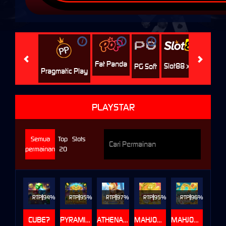
i
i
i
i
i
Facha
Fat Panda
Slot88 x PP
PG Soft
Pragmatic Play
PLAYSTAR
Semua
Top
Slots
permainan
20
RTP
94%
RTP
95%
RTP
97%
RTP
95%
RTP
96%
CUBE?
PYRAMID OF FLAMES
ATHENA LUCKY SPREAD
MAHJONG WAYS 3+
MAHJONG WAYS 3