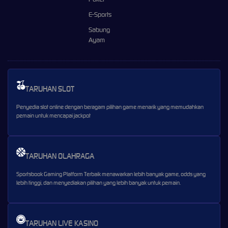
E-Sports
Sabung
Ayam
TARUHAN SLOT
Penyedia slot online dengan beragam pilihan game menarik yang memudahkan
pemain untuk mencapai jackpot
TARUHAN OLAHRAGA
Sportsbook Gaming Platform Terbaik menawarkan lebih banyak game, odds yang
lebih tinggi, dan menyediakan pilihan yang lebih banyak untuk pemain.
TARUHAN LIVE KASINO