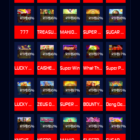
RTP
98%
RTP
96%
RTP
96%
RTP
92%
RTP
98%
777
TREASURES OF AZTEC Z
MAHJONG：ORIGIN
SUPER GEMS
SUGAR BOOM
RTP
98%
RTP
96%
RTP
98%
RTP
97%
RTP
97%
LUCKY ACE
CAISHEN-LUCKY SPREAD
Super Win
What The FA
Super Powerful
RTP
95%
RTP
96%
RTP
97%
RTP
97%
RTP
95%
LUCKY ACE 2
ZEUS OF OLYMPUS
SUPER GEMS 2
BOUNTY EXPRESS
Deng Deng
RTP
95%
RTP
82%
RTP
96%
RTP
97%
RTP
97%