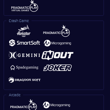
Crash Game
Arcade