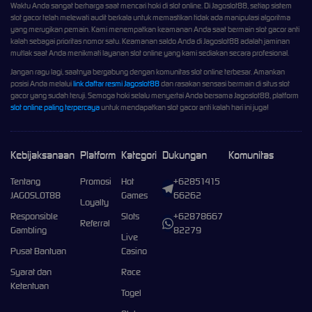
Waktu Anda sangat berharga saat mencari hoki di slot online. Di Jagoslot88, setiap sistem
slot gacor telah melewati audit berkala untuk memastikan tidak ada manipulasi algoritma
yang merugikan pemain. Kami menempatkan keamanan Anda saat bermain slot gacor anti
kalah sebagai prioritas nomor satu. Keamanan saldo Anda di Jagoslot88 adalah jaminan
mutlak saat Anda menikmati layanan slot online yang kami sediakan secara profesional.
Jangan ragu lagi, saatnya bergabung dengan komunitas slot online terbesar. Amankan
posisi Anda melalui
link daftar resmi Jagoslot88
dan rasakan sensasi bermain di situs slot
gacor yang sudah teruji. Semoga hoki selalu menyertai Anda bersama Jagoslot88, platform
slot online paling terpercaya
untuk mendapatkan slot gacor anti kalah hari ini juga!
Kebijaksanaan
Platform
Kategori
Dukungan
Komunitas
Tentang
Promosi
Hot
+62851415
JAGOSLOT88
Games
66262
Loyalty
Responsible
Slots
+62878667
Referral
Gambling
82279
Live
Pusat Bantuan
Casino
Syarat dan
Race
Ketentuan
Togel