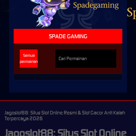
SPADE GAMING
Semua
permainan
Jagoslot88: Situs Slot Online Resmi & Slot Gacor Anti Kalah
Terpercaya 2026
Jagoslot88: Situs Slot Online