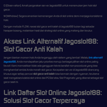
O (Observation): Amati pergerakan server Jagoslot88 untuk menemukan jam hoki slot
gacor.
W (Withdraw): Segera amankan kemenangan Anda di slot online demi menjaga konsistensi
hoki.
Dengan metode FLOW, narasi slot gacor anti kalah di Jagoslot88 bukan lagi sekadar
harapan kosong, melainkan hasil dari strategi slot online yang matang dan terukur.
Akses Link Alternatif Jagoslot88:
Slot Gacor Anti Kalah
Jangan biarkan momen hoki Anda terganggu oleh sistem yang lambat. Melalui
link alternatif
Jagoslot88
, Anda mendapatkan jalur prioritas menuju berbagai pilihan slot online paling
favorit. Kami memastikan tidak ada gangguan teknis bersifat non-procedural yang bisa
menghambat ambisi Anda meraih slot gacor. Kecepatan server di Jagoslot88 dirancang
khusus agar setiap pencari
slot gacor anti kalah
bisa bermain dengan nyaman, terutama
saat mengakses koleksi slot online dari PGSlot atau Slot Pragmatic yang dikenal sebagai slot
gacor saat ini.
Link Daftar Slot Online Jagoslot88:
Solusi Slot Gacor Terpercaya