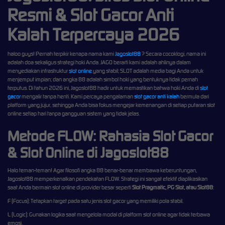
Resmi & Slot Gacor Anti
Kalah Terpercaya 2026
haloo guys! Pernah terpikir kenapa nama kami
Jagoslot88
? Secara cocoklogi, nama ini
adalah doa sekaligus strategi hoki Anda. JAGO berarti kami adalah ahlinya dalam
menyediakan infrastruktur
slot online
yang stabil; SLOT adalah media bagi Anda untuk
menjemput impian; dan angka 88 adalah simbol hoki yang bentuknya tidak pernah
terputus. Di tahun 2026 ini, Jagoslot88 hadir untuk memastikan bahwa hoki Anda di
slot
gacor
mengalir tanpa henti. Kami percaya pengalaman
slot gacor anti kalah
bermula dari
platform yang jujur, sehingga Anda bisa fokus mengejar kemenangan di setiap putaran slot
online setiap hari tanpa gangguan sistem yang tidak jelas.
Metode FLOW: Rahasia Slot Gacor
& Slot Online di Jagoslot88
Halo teman-teman! Agar filosofi angka 88 benar-benar membawa keberuntungan,
Jagoslot88 memperkenalkan pendekatan FLOW. Strategi ini sangat efektif diaplikasikan
saat Anda bermain slot online di provider besar seperti
Slot Pragmatic, PG Slot, atau Slot88
:
F (Focus): Tetapkan target pada satu jenis slot gacor yang memiliki pola stabil.
L (Logic): Gunakan logika saat mengelola modal di platform slot online agar tidak terbawa
emosi.