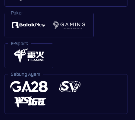
Poker
E-Sports
Sabung Ayam